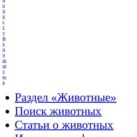
о
п
р
с
т
у
ф
х
ц
ч
ш
щ
э
ю
я
Раздел «Животные»
Поиск животных
Статьи о животных