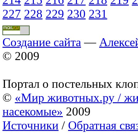
227
228
229
230
231
Создание сайта
—
Алексе
© 2009
Портал о постельных кло
©
«Мир животных.ру / жи
насекомые»
2009
Источники
/
Обратная свя