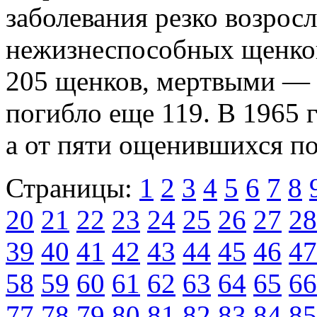
заболевания резко возрос
нежизнеспособных щенков
205 щенков, мертвыми — 2
погибло еще 119. В 1965 г
а от пяти ощенившихся по
Страницы:
1
2
3
4
5
6
7
8
20
21
22
23
24
25
26
27
28
39
40
41
42
43
44
45
46
47
58
59
60
61
62
63
64
65
66
77
78
79
80
81
82
83
84
85