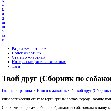
ф
х
ц
ч
ш
щ
э
ю
я
Раздел «Животные»
Поиск животных
Статьи о животных
Интересные факты о животных
Тэги
Твой друг (Сборник по собаков
Главная страница
/
Книги о животных
/
Твой друг (Сборник 
кинологический опыт ветеринарным врачам города, заочно ко
С какими вопросами обычно обращаются собаководы в нашу кон