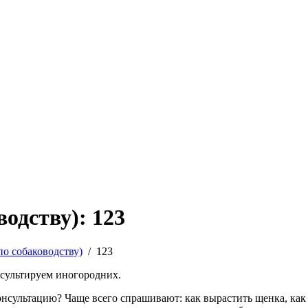
одству): 123
по собаководству)
/
123
нсультируем иногородних.
сультацию? Чаще всего спрашивают: как вырастить щенка, как ег