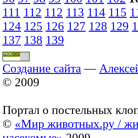
111
112
112
113
114
115
1
124
125
126
127
128
129
1
137
138
139
Создание сайта
—
Алексе
© 2009
Портал о постельных кло
©
«Мир животных.ру / жи
насекомые»
2009