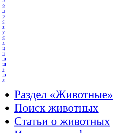
о
п
р
с
т
у
ф
х
ц
ч
ш
щ
э
ю
я
Раздел «Животные»
Поиск животных
Статьи о животных