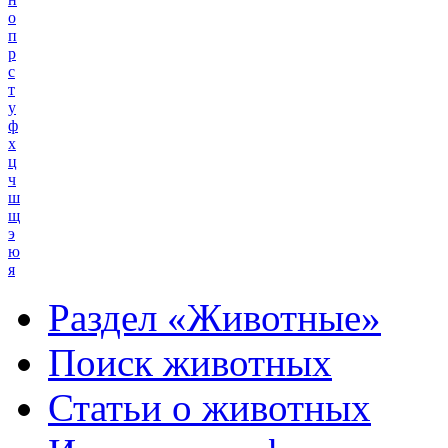
о
п
р
с
т
у
ф
х
ц
ч
ш
щ
э
ю
я
Раздел «Животные»
Поиск животных
Статьи о животных