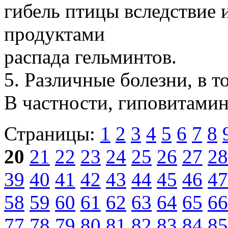
гибель птицы вследствие 
продуктами
распада гельминтов.
5. Различные болезни, в 
В частности, гиповитамин
Страницы:
1
2
3
4
5
6
7
8
20
21
22
23
24
25
26
27
28
39
40
41
42
43
44
45
46
47
58
59
60
61
62
63
64
65
66
77
78
79
80
81
82
83
84
85