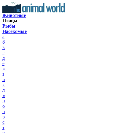
Животные
Птицы
Рыбы
Насекомые
а
б
в
г
д
е
ж
з
и
к
л
м
н
о
п
р
с
т
у