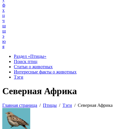
ф
х
ц
ч
ш
щ
э
ю
я
Раздел «Птицы»
Поиск птиц
Статьи о животных
Интересные факты о животных
Тэги
Северная Африка
Главная страница
/
Птицы
/
Тэги
/
Северная Африка