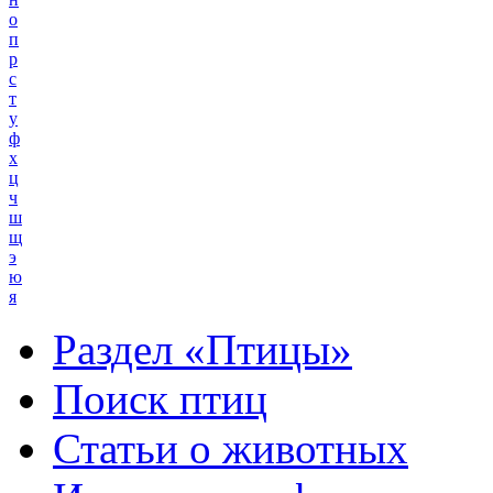
о
п
р
с
т
у
ф
х
ц
ч
ш
щ
э
ю
я
Раздел «Птицы»
Поиск птиц
Статьи о животных