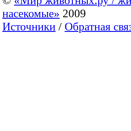
©
«Мир животных.ру / жи
насекомые»
2009
Источники
/
Обратная свя