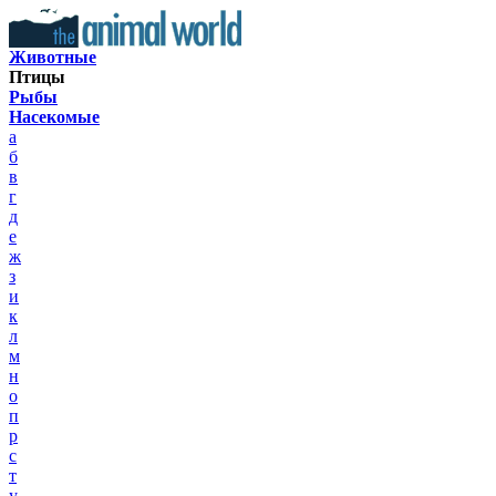
Животные
Птицы
Рыбы
Насекомые
а
б
в
г
д
е
ж
з
и
к
л
м
н
о
п
р
с
т
у