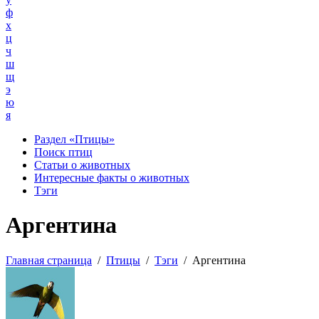
ф
х
ц
ч
ш
щ
э
ю
я
Раздел «Птицы»
Поиск птиц
Статьи о животных
Интересные факты о животных
Тэги
Аргентина
Главная страница
/
Птицы
/
Тэги
/
Аргентина