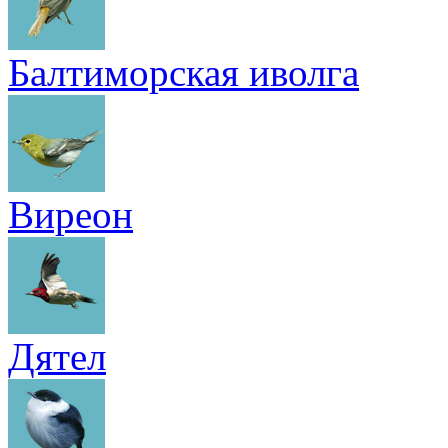
Балтиморская иволга
Виреон
Дятел