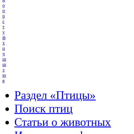
о
п
р
с
т
у
ф
х
ц
ч
ш
щ
э
ю
я
Раздел «Птицы»
Поиск птиц
Статьи о животных