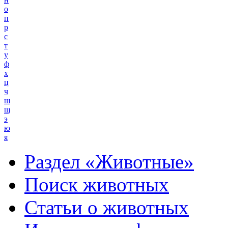
о
п
р
с
т
у
ф
х
ц
ч
ш
щ
э
ю
я
Раздел «Животные»
Поиск животных
Статьи о животных