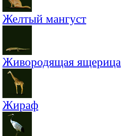
Желтый мангуст
Живородящая ящерица
Жираф