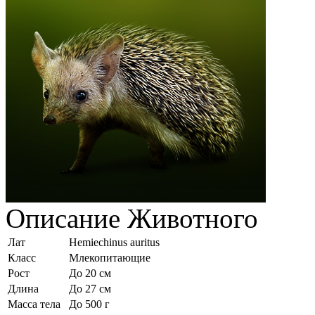
Описание
Животного
Лат
Hemiechinus auritus
Класс
Млекопитающие
Рост
До 20 см
Длина
До 27 см
Масса тела
До 500 г