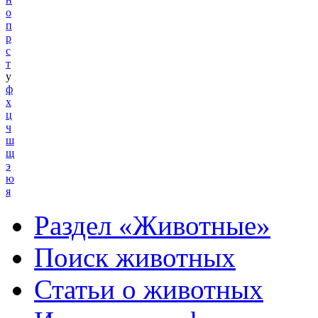
о
п
р
с
т
у
ф
х
ц
ч
ш
щ
э
ю
я
Раздел «Животные»
Поиск животных
Статьи о животных