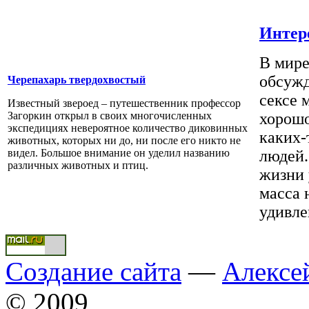
Интер
В мире
обсужд
Черепахарь твердохвостый
сексе 
Известный звероед – путешественник профессор
Загоркин открыл в своих многочисленных
хорошо
экспедициях невероятное количество диковинных
каких-
животных, которых ни до, ни после его никто не
видел. Большое внимание он уделил названию
людей.
различных животных и птиц.
жизни 
масса 
удивле
Создание сайта
—
Алексе
© 2009