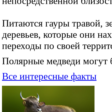
непосредственной близост
Питаются гауры травой, 
деревьев, которые они на
переходы по своей террит
Поляpные медведи могyт б
Все интересные факты