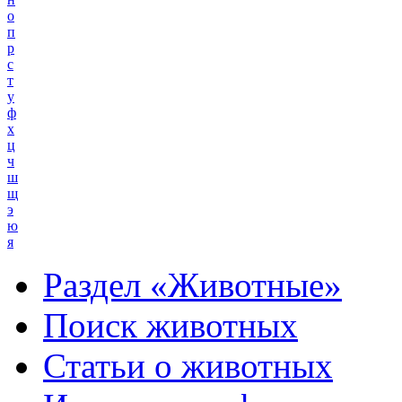
о
п
р
с
т
у
ф
х
ц
ч
ш
щ
э
ю
я
Раздел «Животные»
Поиск животных
Статьи о животных