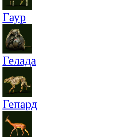
Гаур
Гелада
Гепард