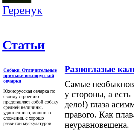
Геренук
Статьи
Разноглазые ка
Собаки. Отличительные
признаки южнорусской
овчарки
Самые необыкнове
Южнорусская овчарка по
у стороны, а есть
своему строению
представляет собой собаку
дело!) глаза асим
средней величины,
правого. Как плав
удлиненного, мощного
сложения, с хорошо
неуравновешена.
развитой мускулатурой.