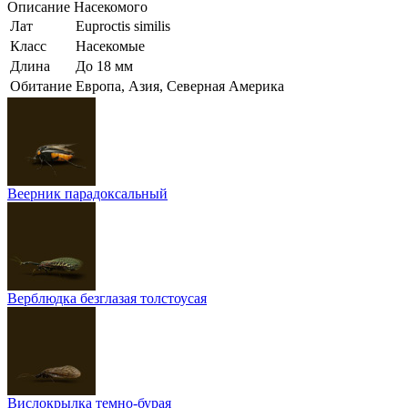
Описание
Насекомого
Лат
Euproctis similis
Класс
Насекомые
Длина
До 18 мм
Обитание
Европа, Азия, Северная Америка
Веерник парадоксальный
Верблюдка безглазая толстоусая
Вислокрылка темно-бурая