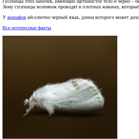
Гусеницы этих бабочек, имеющие щетинистое тело и черно – бе
Зиму гусеницы волнянок проводят в плотных коконах, которые
У
жирафов
абсолютно черный язык, длина которого может дохо
Все интересные факты