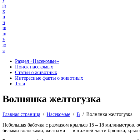
ф
х
ц
ч
ш
щ
э
ю
я
Раздел «Насекомые»
Поиск насекомых
Статьи о животных
Интересные факты о животных
Тэги
Волнянка желтогузка
Главная страница
/
Насекомые
/
В
/
Волнянка желтогузка
Небольшая бабочка с размахом крыльев 15 – 18 миллиметров, 
белыми волосками, желтыми — в нижней части брюшка, крылья