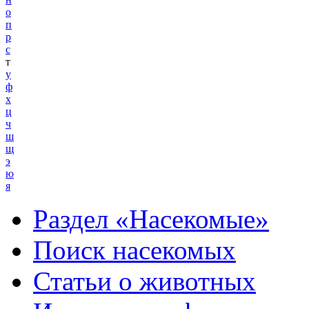
о
п
р
с
т
у
ф
х
ц
ч
ш
щ
э
ю
я
Раздел «Насекомые»
Поиск насекомых
Статьи о животных