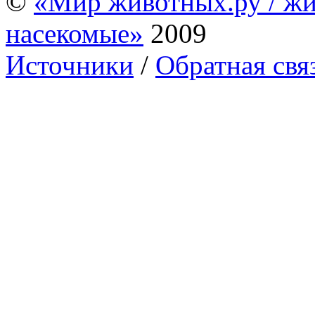
©
«Мир животных.ру / жи
насекомые»
2009
Источники
/
Обратная свя