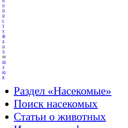
о
п
р
с
т
у
ф
х
ц
ч
ш
щ
э
ю
я
Раздел «Насекомые»
Поиск насекомых
Статьи о животных