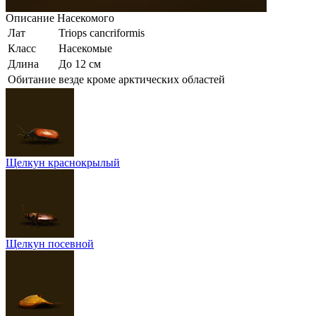
Описание
Насекомого
Лат
Triops cancriformis
Класс
Насекомые
Длина
До 12 см
Обитание
везде кроме арктических областей
Щелкун краснокрылый
Щелкун посевной