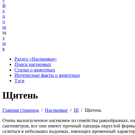
ф
х
ц
ч
ш
щ
э
ю
я
Раздел «Насекомые»
Поиск насекомых
Статьи о животных
Интересные факты о животных
Тэги
Щитень
Главная страница
/
Насекомые
/
Щ
/
Щитень
Очень малоизученное насекомое из семейства ракообразных, н
сантиметров, все они имеют прочный панцирь округлой формы 
селиться в небольших водоемах, имеющих временный характер: