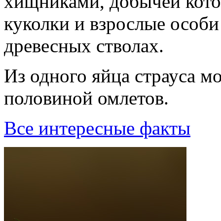
хищниками, добычей кото
куколки и взрослые особ
древесных стволах.
Из одного яйца страуса м
половиной омлетов.
Все интересные факты