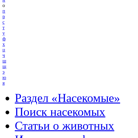
о
п
р
с
т
у
ф
х
ц
ч
ш
щ
э
ю
я
Раздел «Насекомые»
Поиск насекомых
Статьи о животных