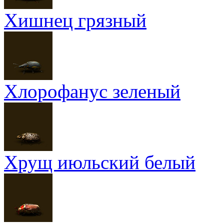
Хишнец грязный
Хлорофанус зеленый
Хрущ июльский белый