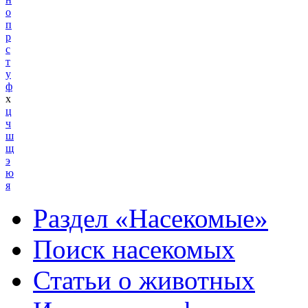
о
п
р
с
т
у
ф
х
ц
ч
ш
щ
э
ю
я
Раздел «Насекомые»
Поиск насекомых
Статьи о животных