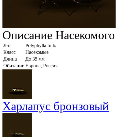
Описание
Насекомого
Лат
Polyphylla fullo
Класс
Насекомые
Длина
До 35 мм
Обитание
Европа, Россия
Харлапус бронзовый