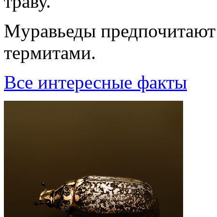
траву.
Мypавьеды пpедпочитают 
теpмитами.
Все интересные факты