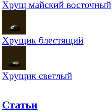
Хрущ майский восточный
Хрущик блестящий
Хрущик светлый
Статьи