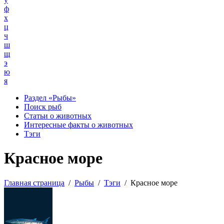
ф
х
ц
ч
ш
щ
э
ю
я
Раздел «Рыбы»
Поиск рыб
Статьи о животных
Интересные факты о животных
Тэги
Красное море
Главная страница
/
Рыбы
/
Тэги
/
Красное море