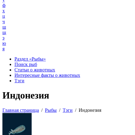
ф
х
ц
ч
ш
щ
э
ю
я
Раздел «Рыбы»
Поиск рыб
Статьи о животных
Интересные факты о животных
Тэги
Индонезия
Главная страница
/
Рыбы
/
Тэги
/
Индонезия