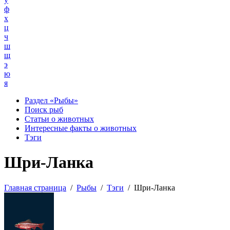
ф
х
ц
ч
ш
щ
э
ю
я
Раздел «Рыбы»
Поиск рыб
Статьи о животных
Интересные факты о животных
Тэги
Шри-Ланка
Главная страница
/
Рыбы
/
Тэги
/
Шри-Ланка