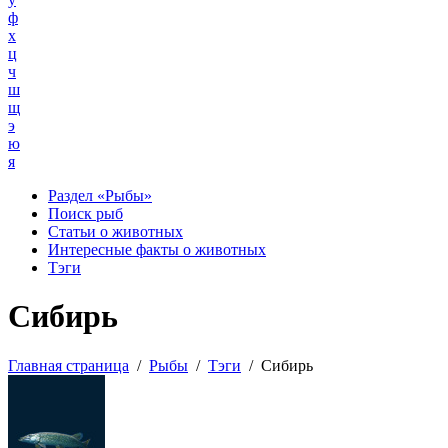
ф
х
ц
ч
ш
щ
э
ю
я
Раздел «Рыбы»
Поиск рыб
Статьи о животных
Интересные факты о животных
Тэги
Сибирь
Главная страница
/
Рыбы
/
Тэги
/
Сибирь