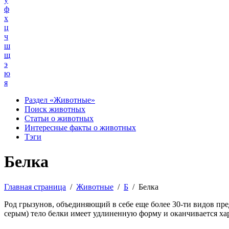
ф
х
ц
ч
ш
щ
э
ю
я
Раздел «Животные»
Поиск животных
Статьи о животных
Интересные факты о животных
Тэги
Белка
Главная страница
/
Животные
/
Б
/
Белка
Род грызунов, объединяющий в себе еще более 30-ти видов пре
серым) тело белки имеет удлиненную форму и оканчивается х