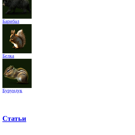
Барибал
Белка
Бурундук
Статьи