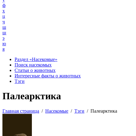
ф
х
ц
ч
ш
щ
э
ю
я
Раздел «Насекомые»
Поиск насекомых
Статьи о животных
Интересные факты о животных
Тэги
Палеарктика
Главная страница
/
Насекомые
/
Тэги
/
Палеарктика