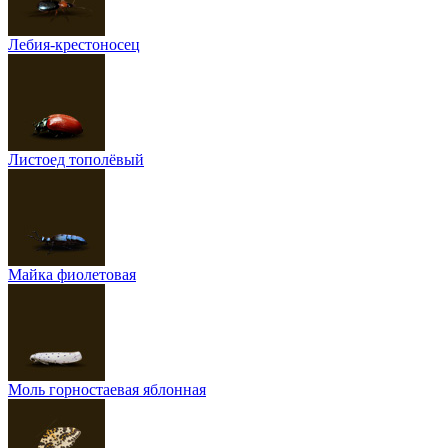
Лебия-крестоносец
Листоед тополёвый
Майка фиолетовая
Моль горностаевая яблонная