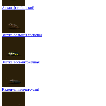
Аскалаф сибирский
Златка большая сосновая
Златка восьмиточечная
Калопус пильчатоусый