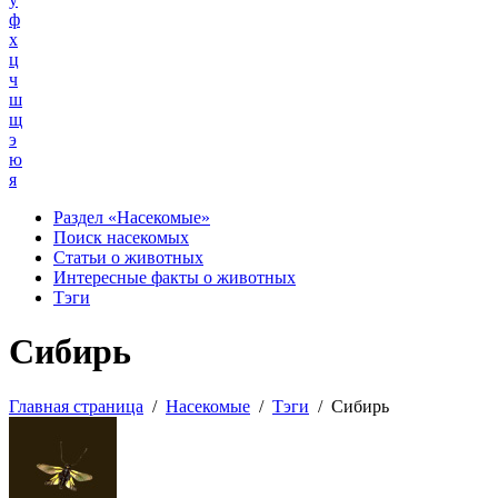
ф
х
ц
ч
ш
щ
э
ю
я
Раздел «Насекомые»
Поиск насекомых
Статьи о животных
Интересные факты о животных
Тэги
Сибирь
Главная страница
/
Насекомые
/
Тэги
/
Сибирь